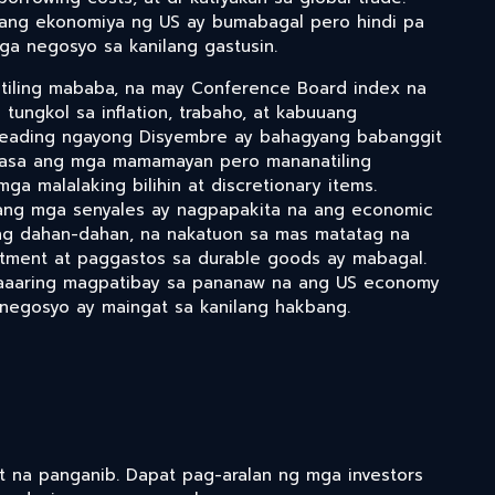
ang ekonomiya ng US ay bumabagal pero hindi pa
ga negosyo sa kanilang gastusin.
tiling mababa, na may Conference Board index na
ungkol sa inflation, trabaho, at kabuuang
reading ngayong Disyembre ay bahagyang babanggit
ag-asa ang mga mamamayan pero mananatiling
ga malalaking bilihin at discretionary items.
 ang mga senyales ay nagpapakita na ang economic
ang dahan-dahan, na nakatuon sa mas matatag na
stment at paggastos sa durable goods ay mabagal.
aaaring magpatibay sa pananaw na ang US economy
negosyo ay maingat sa kanilang hakbang.
at na panganib. Dapat pag-aralan ng mga investors