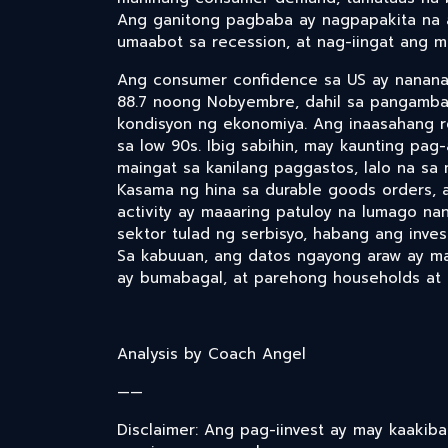
Ang ganitong pagbaba ay nagpapakita na 
umaabot sa recession, at nag-iingat ang m
Ang consumer confidence sa US ay nanana
88.7 noong Nobyembre, dahil sa pangamba t
kondisyon ng ekonomiya. Ang inaasahang 
sa low 90s. Ibig sabihin, may kaunting p
maingat sa kanilang paggastos, lalo na sa m
Kasama ng hina sa durable goods orders,
activity ay maaaring patuloy na lumago n
sektor tulad ng serbisyo, habang ang inve
Sa kabuuan, ang datos ngayong araw ay m
ay bumabagal, at parehong households at 
Analysis by Coach Angel
——
Disclaimer: Ang pag-iinvest ay may kaakib