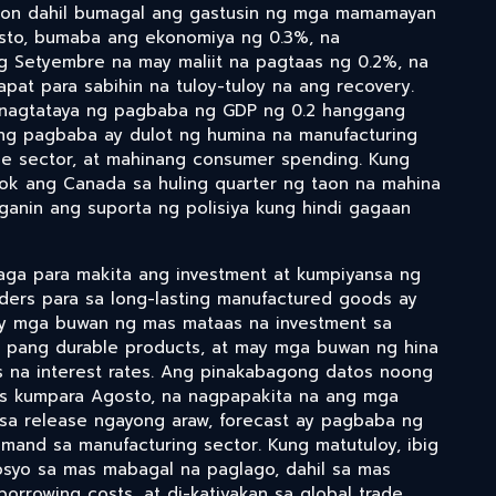
aon dahil bumagal ang gastusin ng mga mamamayan
osto, bumaba ang ekonomiya ng 0.3%, na
g Setyembre na may maliit na pagtaas ng 0.2%, na
pat para sabihin na tuloy-tuloy na ang recovery.
y nagtataya ng pagbaba ng GDP ng 0.2 hanggang
ng pagbaba ay dulot ng humina na manufacturing
ce sector, at mahinang consumer spending. Kung
ok ang Canada sa huling quarter ng taon na mahina
ganin ang suporta ng polisiya kung hindi gagaan
aga para makita ang investment at kumpiyansa ng
ders para sa long-lasting manufactured goods ay
y mga buwan ng mas mataas na investment sa
ba pang durable products, at may mga buwan ng hina
as na interest rates. Ang pinakabagong datos noong
s kumpara Agosto, na nagpapakita na ang mga
 sa release ngayong araw, forecast ay pagbaba ng
mand sa manufacturing sector. Kung matutuloy, ibig
osyo sa mas mabagal na paglago, dahil sa mas
rowing costs, at di-katiyakan sa global trade.