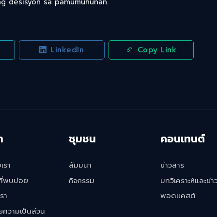
g desisyon sa pamumuhunan.
LinkedIn
Copy Link
ท
ชุมชน
คอนเทนต์
บเรา
สัมมนา
ข่าวสาร
ี่พบบ่อย
กิจกรรม
บทวิเคราะห์และข่า
เรา
พอดแคสต์
ความเป็นส่วน