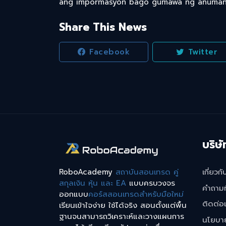
ang impormasyon bago gumawa ng anuman
Share This News
Facebook
Twitter
บริษั
RoboAcademy
สถาบันสอนเทรด คู่
เกี่ยวกั
สกุลเงิน หุ้น และ EA
แบบครบวงจร
คำถามท
ออกแบบ
คอร์สสอนเทรดสำหรับมือใหม่
ติดต่อ
เรียนเข้าใจง่าย ใช้ได้จริง สอนตั้งแต่พื้น
ฐานจนสามารถวิเคราะห์และวางแผนการ
นโยบาย