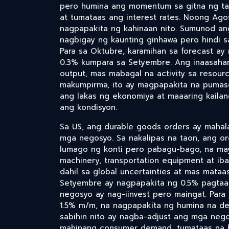
pero humina ang momentum sa gitna ng t
at tumataas ang interest rates. Noong Ag
nagpapakita ng kahinaan nito. Sumunod an
nagbigay ng kaunting ginhawa pero hindi sa
Para sa Oktubre, karamihan sa forecast a
0.3% kumpara sa Setyembre. Ang inaasaha
output, mas mabagal na activity sa resour
makumpirma, ito ay magpapakita na pumas
ang lakas ng ekonomiya at maaaring kailan
ang kondisyon.
Sa US, ang durable goods orders ay mahal
mga negosyo. Sa nakalipas na taon, ang or
lumago ng konti pero pabagu-bago, na ma
machinery, transportation equipment at i
dahil sa global uncertainties at mas mata
Setyembre ay nagpapakita ng 0.5% pagtaa
negosyo ay nag-iinvest pero maingat. Para
1.5% m/m, na nagpapakita ng humina na de
sabihin nito ay nagba-adjust ang mga neg
mahinang consumer demand, tumataas na bor