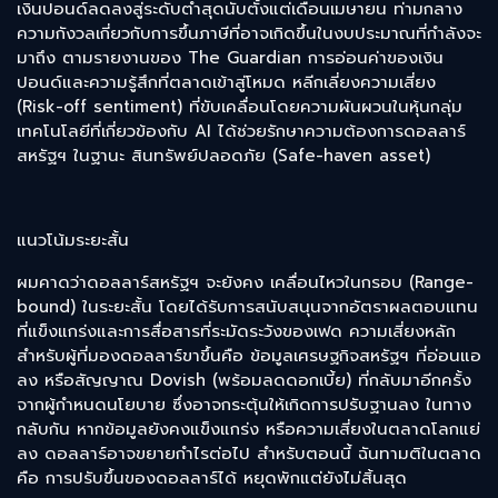
เงินปอนด์ลดลงสู่ระดับต่ำสุดนับตั้งแต่เดือนเมษายน ท่ามกลาง
ความกังวลเกี่ยวกับการขึ้นภาษีที่อาจเกิดขึ้นในงบประมาณที่กำลังจะ
มาถึง ตามรายงานของ The Guardian การอ่อนค่าของเงิน
ปอนด์และความรู้สึกที่ตลาดเข้าสู่โหมด หลีกเลี่ยงความเสี่ยง
(Risk-off sentiment) ที่ขับเคลื่อนโดยความผันผวนในหุ้นกลุ่ม
เทคโนโลยีที่เกี่ยวข้องกับ AI ได้ช่วยรักษาความต้องการดอลลาร์
สหรัฐฯ ในฐานะ สินทรัพย์ปลอดภัย (Safe-haven asset)
แนวโน้มระยะสั้น
ผมคาดว่าดอลลาร์สหรัฐฯ จะยังคง เคลื่อนไหวในกรอบ (Range-
bound) ในระยะสั้น โดยได้รับการสนับสนุนจากอัตราผลตอบแทน
ที่แข็งแกร่งและการสื่อสารที่ระมัดระวังของเฟด ความเสี่ยงหลัก
สำหรับผู้ที่มองดอลลาร์ขาขึ้นคือ ข้อมูลเศรษฐกิจสหรัฐฯ ที่อ่อนแอ
ลง หรือสัญญาณ Dovish (พร้อมลดดอกเบี้ย) ที่กลับมาอีกครั้ง
จากผู้กำหนดนโยบาย ซึ่งอาจกระตุ้นให้เกิดการปรับฐานลง ในทาง
กลับกัน หากข้อมูลยังคงแข็งแกร่ง หรือความเสี่ยงในตลาดโลกแย่
ลง ดอลลาร์อาจขยายกำไรต่อไป สำหรับตอนนี้ ฉันทามติในตลาด
คือ การปรับขึ้นของดอลลาร์ได้ หยุดพักแต่ยังไม่สิ้นสุด