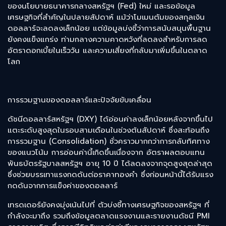
ของนโยบายธนาคารกลางสหรัฐฯ (Fed) ใหม่ และรอข้อมูล
เศรษฐกิจที่สำคัญในปลายสัปดาห์ แม้ว่าโมเมนตัมของสกุลเงิน
ดอลลาร์จะลดลงเล็กน้อย แต่ข้อมูลบ่งชี้ว่าการสนับสนุนพื้นฐาน
ยังคงแข็งแกร่ง ท่ามกลางความคาดหวังที่ลดลงสำหรับการลด
อัตราดอกเบี้ยในเร็ววัน และความเสี่ยงที่กลับมาเพิ่มขึ้นในตลาด
โลก
การรวมฐานของดอลลาร์และปัจจัยขับเคลื่อน
ดัชนีดอลลาร์สหรัฐฯ (DXY) ได้อ่อนค่าลงเล็กน้อยหลังจากขึ้นไป
แตะระดับสูงสุดในรอบสามเดือนในช่วงต้นสัปดาห์ ซึ่งสะท้อนถึง
การรวมฐาน (Consolidation) ชั่วคราวมากกว่าการกลับทิศทาง
ของแนวโน้ม การอ่อนค่านี้เกิดขึ้นเนื่องจาก อัตราผลตอบแทน
พันธบัตรรัฐบาลสหรัฐฯ อายุ 10 ปี ได้ลดลงจากจุดสูงสุดล่าสุด
ซึ่งช่วยบรรเทาแรงกดดันต่อราคาทองคำ ซึ่งก่อนหน้านี้ได้รับแรง
กดดันจากการแข็งค่าของดอลลาร์
เทรดเดอร์ยังคงมุ่งเน้นไปที่ ตัวบ่งชี้ทางเศรษฐกิจของสหรัฐฯ ที่
กำลังจะมาถึง รวมถึงข้อมูลตลาดแรงงานและรายงานดัชนี PMI