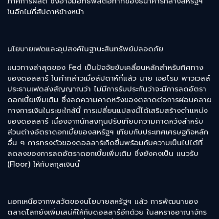
ภาคการผลิต ซึ่งอาจมีอิทธิพลต่อท่าทีของธนาคารกลางสหรัฐฯ
ในอีกไม่กี่สัปดาห์ข้างหน้า
นโยบายเฟดและอุปสงค์ในฐานะสินทรัพย์ปลอดภัย
แนวทางล่าสุดของ Fed เป็นปัจจัยขับเคลื่อนหลักสำหรับทิศทาง
ของดอลลาร์ ในคำกล่าวเมื่อสัปดาห์ที่แล้ว นาย เจอโรม พาวเวลล์
ประธานเฟดส่งสัญญาณว่า ไม่มีการรับประกันว่าจะมีการลดอัตรา
ดอกเบี้ยเพิ่มเติม ซึ่งลดความคาดหวังของตลาดต่อการผ่อนคลาย
ทางการเงินในระยะใกล้นี้ การเปลี่ยนแปลงนี้ได้เสริมสร้างตำแหน่ง
ของดอลลาร์ เนื่องจากนักลงทุนปรับเทียบความคาดหวังสำหรับ
ส่วนต่างอัตราดอกเบี้ยของสหรัฐฯ เทียบกับประเทศเศรษฐกิจหลัก
อื่น ๆ การทรงตัวของดอลลาร์เกิดขึ้นพร้อมกับความเป็นไปได้ที่
ลดลงของการลดอัตราดอกเบี้ยเพิ่มเติม ซึ่งยังคงเป็น แนวรับ
(Floor) ให้กับสกุลเงินนี้
นอกเหนือจากพลวัตของนโยบายสหรัฐฯ แล้ว การพัฒนาของ
ตลาดโลกยังเพิ่มเสน่ห์ให้กับดอลลาร์อีกด้วย ในสหราชอาณาจักร