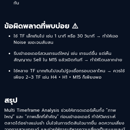
กัน
ข้อผิดพลาดที่พบบ่อย ⚠️
ใช้ TF เล็กเกินไป เช่น 1 นาที หรือ 30 วินาที → ทำให้เจอ
Noise เยอะจนสับสน
รีบเข้าออเดอร์สวนเทรนด์ใหญ่ เช่น เทรนด์ขึ้น แต่เห็น
สัญญาณ Sell ใน M15 แล้วเปิดทันที → ทำให้โดนลากง่าย
ใช้หลาย TF มากเกินไปจนไม่รู้จะเชื่อกรอบเวลาไหน → ควรใช้
เพียง 2–3 TF เช่น H4 + H1 + M15 ก็เพียงพอ
สรุป
Multi Timeframe Analysis ช่วยให้เทรดเดอร์เห็นทั้ง “ภาพ
ใหญ่” และ “ภาพเล็กที่สำคัญ” ก่อนเข้าออเดอร์ ทำให้วิเคราะห์
ตลาดได้อย่างแม่นยำ มั่นใจในการตัดสินใจมากขึ้น ลดความเสี่ยง
จากการสวนเทรนด์ และช่วยให้การบริหารความเสี่ยงเป็นระบบและมี