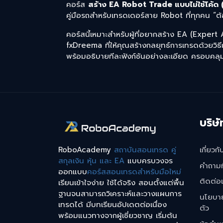
คอร์ส
สร้าง EA Robot Trade แบบไม่ใช้โค้ด
คู่มือรถสำหรับเทรดเดอร์สาย Robot ที่ทุกคน “ต้อ
คอร์สนี้เหมาะสำหรับผู้ที่อยากสร้าง EA (Expert
fxDreema ที่ให้คุณสร้างกลยุทธ์การเทรดด้วยว
พร้อมอธิบายทีละฟังก์ชันอย่างละเอียด ครอบคล
บริษั
RoboAcademy
สถาบันสอนเทรด คู่
เกี่ยวกั
สกุลเงิน หุ้น และ EA
แบบครบวงจร
คำถามท
ออกแบบ
คอร์สสอนเทรดสำหรับมือใหม่
ติดต่อ
เรียนเข้าใจง่าย ใช้ได้จริง สอนตั้งแต่พื้น
ฐานจนสามารถวิเคราะห์และวางแผนการ
นโยบาย
เทรดได้ มีบทเรียนอัปเดตต่อเนื่อง
ตัว
พร้อมแนวทางจากผู้เชี่ยวชาญ เริ่มต้น