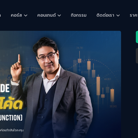
า
คอร์ส
คอนเทนต์
กิจกรรม
ติดต่อเรา
ราค