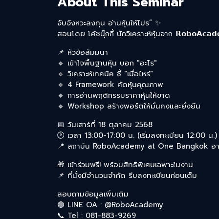
About This Seminar
จับจังหวะลงทุน อ่านหุ้นให้โปร” ✨
สอนโดย โค้ชนุ๊กกี้ นักวิเคราะห์หุ้นจาก 𝗥𝗼𝗯𝗼𝗔𝗰
📌 หัวข้อสัมมนา
🔹 เข้าใจพื้นฐานหุ้น บอก "อะไร"
🔹 วิเคราะห์เทคนิค ชี้ "เมื่อไหร่"
🔹 4 Framework คัดหุ้นคุณภาพ
🔹 การอ่านพฤติกรรมราคาหุ้นให้ขาด
🔹 Workshop สร้างพอร์ตให้มั่นคงและยั่งยืน
📅 วันเสาร์ที่ 18 ตุลาคม 2568
🕐 เวลา 13:00-17:00 น. (เริ่มลงทะเบียน 12:00 น.)
📍 สถาบัน RoboAcademy at One Bangkok อาคา
🎁 เข้าร่วมฟรี! พร้อมสิทธิพิเศษเฉพาะในงาน
📌 ที่นั่งมีจำนวนจำกัด รีบลงทะเบียนก่อนเต็ม
สอบถามข้อมูลเพิ่มเติม
🟢 LINE OA : @RoboAcademy
📞 Tel : 081-883-9269