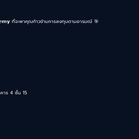
𝗮𝗱𝗲𝗺𝘆 ที่จะพาคุณก้าวข้ามการลงทุนตามอารมณ์ 🎯
ร 4 ชั้น 15